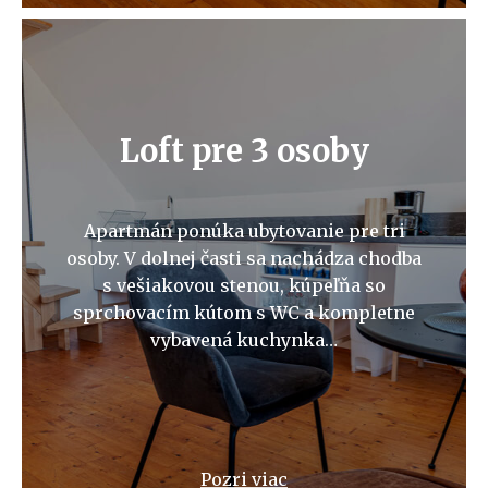
Loft pre 3 osoby
Apartmán ponúka ubytovanie pre tri
osoby. V dolnej časti sa nachádza chodba
s vešiakovou stenou, kúpeľňa so
sprchovacím kútom s WC a kompletne
vybavená kuchynka…
Pozri viac