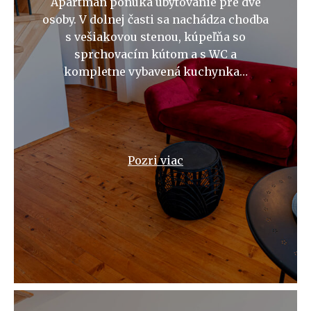
Apartmán ponúka ubytovanie pre dve
osoby. V dolnej časti sa nachádza chodba
s vešiakovou stenou, kúpeľňa so
sprchovacím kútom a s WC a
kompletne vybavená kuchynka…
Pozri viac