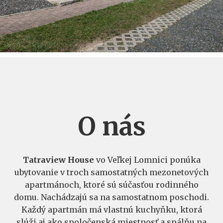
O nás
Tatraview House
vo Veľkej Lomnici ponúka
ubytovanie v troch samostatných mezonetových
apartmánoch, ktoré sú súčasťou rodinného
domu. Nachádzajú sa na samostatnom poschodi.
Každý apartmán má vlastnú kuchyňku, ktorá
slúži aj ako spoločenská miestnosť a spálňu na