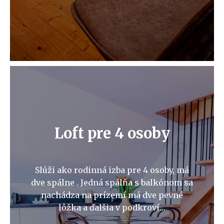
Loft pre 4 osoby
Slúži ako rodinná izba pre 4 osoby, má
dve spálne . Jedná spálňa s balkónom sa
nachádza na prízemí má dve pevné
lôžka a ďalšia v podkroví…