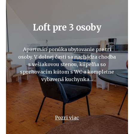
Loft pre 3 osoby
Apartmán ponúka ubytovanie pre tri
osoby. V dolnej časti sa nachádza chodba
s vešiakovou stenou, kúpeľňa so
sprchovacím kútom s WC a kompletne
vybavená kuchynka…
Pozri viac