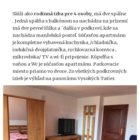
Slúži ako
rodinná izba pre 4 osoby,
má dve spálne
. Jedná spálňa s balkónom sa nachádza na prízemí
má dve pevné lôžka a ´dalšia v podkroví, kde sa
nachádza manželská posteľ. Súťasťou apartmánu
je kompletne vybavená kuchynka, /chladnička,
indukčná dvojplatnička, rychlovarná konvica ,
mikrovlnka/ TV a wi-fi pripojenie. Kúpeľňa s
vaňou a Wc je súčasťou apartmánu. Parkovacie
miesto priamo vo dvore. Zo všetkých podkrovných
izieb je výhľad na panorámu Vysokých Tatier.